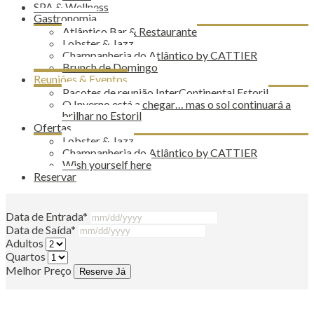
SPA & Wellness
Gastronomia
Atlântico Bar & Restaurante
Lobster & Jazz
Champanheria do Atlântico by CATTIER
Brunch de Domingo
Reuniões & Eventos
Pacotes de reunião InterContinental Estoril
O Inverno está a chegar… mas o sol continuará a
brilhar no Estoril
Ofertas
Lobster & Jazz
Champanheria do Atlântico by CATTIER
Wish yourself here
Reservar
Data de Entrada*
Data de Saída*
Adultos
Quartos
Melhor Preço
Reserve Já