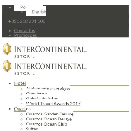
Portuguese
English
+351 218 291 100
Contactos
Promoções
Hotel
Alojamento e serviços
Concierge
Galeria de fotos
World Travel Awards 2017
Quartos
Quartos Garden Deluxe
Quartos Ocean Deluxe
Quartos Ocean Club
Suites