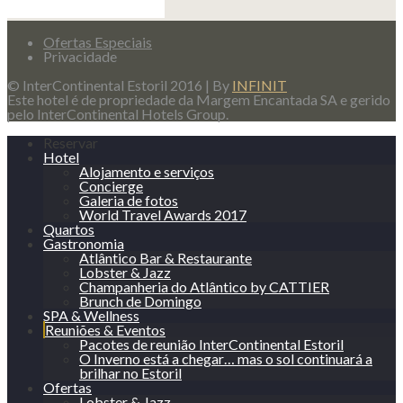
Ofertas Especiais
Privacidade
© InterContinental Estoril 2016 | By
INFINIT
Este hotel é de propriedade da Margem Encantada SA e gerido
pelo InterContinental Hotels Group.
Reservar
Hotel
Alojamento e serviços
Concierge
Galeria de fotos
World Travel Awards 2017
Quartos
Gastronomia
Atlântico Bar & Restaurante
Lobster & Jazz
Champanheria do Atlântico by CATTIER
Brunch de Domingo
SPA & Wellness
Reuniões & Eventos
Pacotes de reunião InterContinental Estoril
O Inverno está a chegar… mas o sol continuará a
brilhar no Estoril
Ofertas
Lobster & Jazz