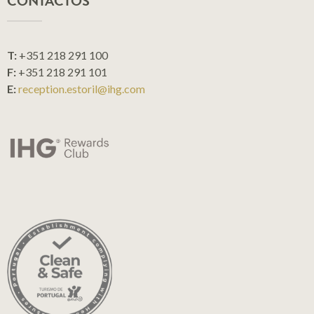
CONTACTOS
T:
+351 218 291 100
F:
+351 218 291 101
E:
reception.estoril@ihg.com