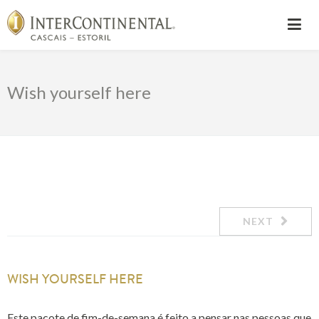
Wish yourself here
NEXT
WISH YOURSELF HERE
Este pacote de fim-de-semana é feito a pensar nas pessoas que