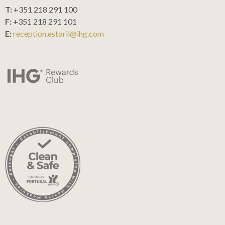
T:
+351 218 291 100
F:
+351 218 291 101
E:
reception.estoril@ihg.com