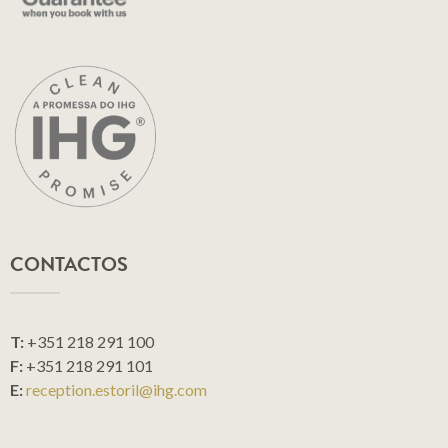
CONTACTOS
T:
+351 218 291 100
F:
+351 218 291 101
E:
reception.estoril@ihg.com