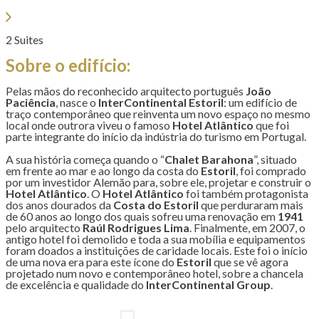
2 Suites
Sobre o edifício:
Pelas mãos do reconhecido arquitecto português
João
Paciência
, nasce o
InterContinental Estoril
: um edifício de
traço contemporâneo que reinventa um novo espaço no mesmo
local onde outrora viveu o famoso
Hotel Atlântico
que foi
parte integrante do início da indústria do turismo em Portugal.
A sua história começa quando o “
Chalet Barahona
”, situado
em frente ao mar e ao longo da costa do
Estoril
, foi comprado
por um investidor Alemão para, sobre ele, projetar e construir o
Hotel Atlântico
. O
Hotel Atlântico
foi também protagonista
dos anos dourados da
Costa do Estoril
que perduraram mais
de 60 anos ao longo dos quais sofreu uma renovação em
1941
pelo arquitecto
Raúl Rodrigues Lima
. Finalmente, em 2007, o
antigo hotel foi demolido e toda a sua mobília e equipamentos
foram doados a instituições de caridade locais. Este foi o início
de uma nova era para este ícone do
Estoril
que se vê agora
projetado num novo e contemporâneo hotel, sobre a chancela
de excelência e qualidade do
InterContinental Group
.