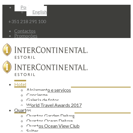
Portuguese
English
+351 218 291 100
Contactos
Promoções
Hotel
Alojamento e serviços
Concierge
Galeria de fotos
World Travel Awards 2017
Quartos
Quartos Garden Deluxe
Quartos Ocean Deluxe
Quartos Ocean View Club
Suites