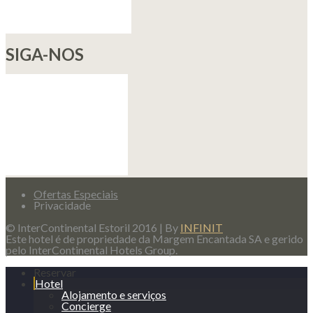
SIGA-NOS
Ofertas Especiais
Privacidade
© InterContinental Estoril 2016 | By
INFINIT
Este hotel é de propriedade da Margem Encantada SA e gerido
pelo InterContinental Hotels Group.
Reservar
Hotel
Alojamento e serviços
Concierge