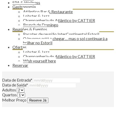
SPA & Wellness
Gastronomia
Atlântico Bar & Restaurante
Lobster & Jazz
Champanheria do Atlântico by CATTIER
Brunch de Domingo
Reuniões & Eventos
Pacotes de reunião InterContinental Estoril
O Inverno está a chegar… mas o sol continuará a
brilhar no Estoril
Ofertas
Lobster & Jazz
Champanheria do Atlântico by CATTIER
Wish yourself here
Reservar
Data de Entrada*
Data de Saída*
Adultos
Quartos
Melhor Preço
Reserve Já