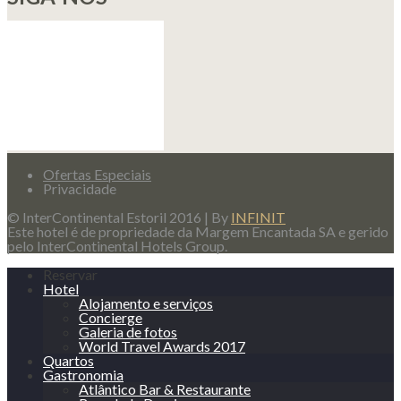
Ofertas Especiais
Privacidade
© InterContinental Estoril 2016 | By
INFINIT
Este hotel é de propriedade da Margem Encantada SA e gerido
pelo InterContinental Hotels Group.
Reservar
Hotel
Alojamento e serviços
Concierge
Galeria de fotos
World Travel Awards 2017
Quartos
Gastronomia
Atlântico Bar & Restaurante