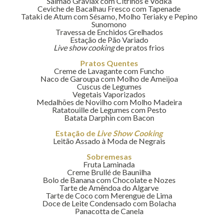
Salmão Gravlax com Citrinos e Vodka
Ceviche de Bacalhau Fresco com Tapenade
Tataki de Atum com Sésamo, Molho Teriaky e Pepino
Sunomono
Travessa de Enchidos Grelhados
Estação de Pão Variado
Live show cooking
de pratos frios
Pratos Quentes
Creme de Lavagante com Funcho
Naco de Garoupa com Molho de Ameijoa
Cuscus de Legumes
Vegetais Vaporizados
Medalhões de Novilho com Molho Madeira
Ratatouille de Legumes com Pesto
Batata Darphin com Bacon
Estação de
Live Show Cooking
Leitão Assado à Moda de Negrais
Sobremesas
Fruta Laminada
Creme Brullé de Baunilha
Bolo de Banana com Chocolate e Nozes
Tarte de Amêndoa do Algarve
Tarte de Coco com Merengue de Lima
Doce de Leite Condensado com Bolacha
Panacotta de Canela